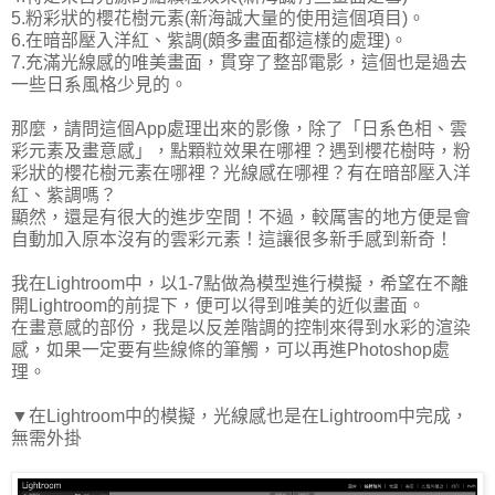
5.粉彩狀的櫻花樹元素(新海誠大量的使用這個項目)。
6.在暗部壓入洋紅、紫調(頗多畫面都這樣的處理)。
7.充滿光線感的唯美畫面，貫穿了整部電影，這個也是過去
一些日系風格少見的。
那麼，請問這個App處理出來的影像，除了「日系色相、雲
彩元素及畫意感」，點顆粒效果在哪裡？遇到櫻花樹時，粉
彩狀的櫻花樹元素在哪裡？光線感在哪裡？有在暗部壓入洋
紅、紫調嗎？
顯然，還是有很大的進步空間！不過，較厲害的地方便是會
自動加入原本沒有的雲彩元素！這讓很多新手感到新奇！
我在Lightroom中，以1-7點做為模型進行模擬，希望在不離
開Lightroom的前提下，便可以得到唯美的近似畫面。
在畫意感的部份，我是以反差階調的控制來得到水彩的渲染
感，如果一定要有些線條的筆觸，可以再進Photoshop處
理。
▼在Lightroom中的模擬，光線感也是在Lightroom中完成，
無需外掛