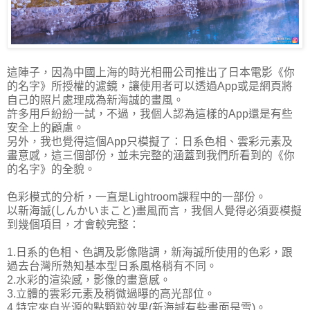
這陣子，因為中國上海的時光相冊公司推出了日本電影《你
的名字》所授權的濾鏡，讓使用者可以透過App或是網頁將
自己的照片處理成為新海誠的畫風。
許多用戶紛紛一試，不過，我個人認為這樣的App還是有些
安全上的顧慮。
另外，我也覺得這個App只模擬了：日系色相、雲彩元素及
畫意感，這三個部份，並未完整的涵蓋到我們所看到的《你
的名字》的全貌。
色彩模式的分析，一直是Lightroom課程中的一部份。
以新海誠(しんかいまこと)畫風而言，我個人覺得必須要模擬
到幾個項目，才會較完整：
1.日系的色相、色調及影像階調，新海誠所使用的色彩，跟
過去台灣所熟知基本型日系風格稍有不同。
2.水彩的渲染感，影像的畫意感。
3.立體的雲彩元素及稍微過曝的高光部位。
4.特定來自光源的點顆粒效果(新海誠有些畫面是雪)。