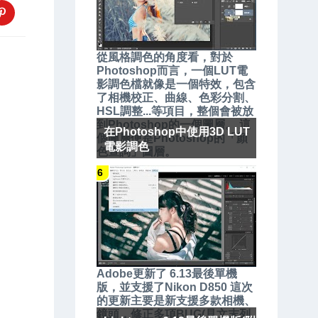
從風格調色的角度看，對於
Photoshop而言，一個LUT電
影調色檔就像是一個特效，包含
了相機校正、曲線、色彩分割、
HSL調整...等項目，整個會被放
到Photoshop的一個圖層。 這
在Photoshop中使用3D LUT
個圖層便是Photoshop的「顏
電影調色
色查詢」圖層。
Adobe更新了 6.13最後單機
版，並支援了Nikon D850 這次
的更新主要是新支援多款相機、
鏡頭，修正多項BUG(見文末列