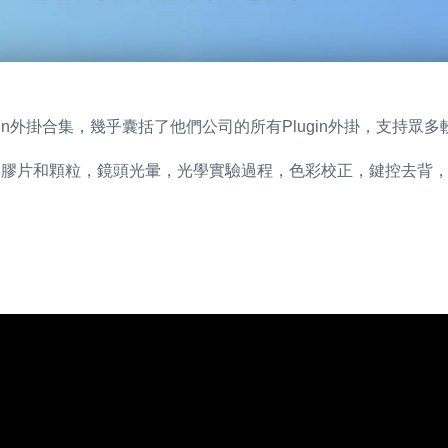
大的Plugin外掛合集，幾乎囊括了他們公司的所有Plugin外掛，支持眾多
影膠片和顆粒，鏡頭光暈，光學實驗過程，色彩校正，鍵控去背