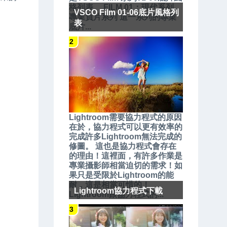
格列表。 FILM 01：現代系列、
VSCO Film 01-06底片風格列
專業負片系列 這一系列的專業
表
底片...
Lightroom需要協力程式的原因
在於，協力程式可以更有效率的
完成許多Lightroom無法完成的
修圖。 這也是協力程式會存在
的理由！這裡面，有許多作業是
專業攝影師相當迫切的需求！如
果只是受限於Lightroom的能
耐，這是相當可惜的！
Lightroom協力程式下載
Lightroom跟協力程式的...