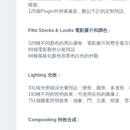
模擬。
125個Plugin外掛過濾器，數以千計的定制預設。
Film Stocks & Looks 電影膠片和調色：
329種不同顏色的黑白膠卷、電影膠片和歷史復古
89個電影顏色分級預設
68種風格化顏色和黑色白色的外觀
Lighting 光效：
331個光學鏡頭光暈預設：變形、圓形、多邊形
193種不同的照明效果，可使用在你的圖像上
751個圖案照明效果：抽象、門、元素、樹葉、
Compositing 特效合成：