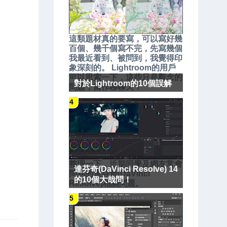
這類題材真的要寫，可以寫好幾
百個、幾千個寫不完，先寫幾個
我最近看到、被問到，我覺得印
象深刻的。 Lightroom的用戶
可以思索一下，這些只是觀念的
對於Lightroom的10個誤解
問題，當作聊聊天！
整理一下，近期同學及網友常會
達芬奇(DaVinci Resolve) 14
問到的達芬奇(DaVinci
的10個大哉問！
Resolve)相關問題。