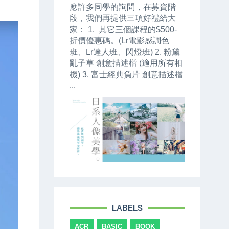
應許多同學的詢問，在募資階
段，我們再提供三項好禮給大
家： 1. 其它三個課程的$500-
折價優惠碼。(Lr電影感調色
班、Lr達人班、閃燈班) 2. 粉黛
亂子草 創意描述檔 (適用所有相
機) 3. 富士經典負片 創意描述檔
...
LABELS
ACR
BASIC
BOOK