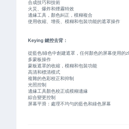
合成技巧和技術
火災、爆炸和煙霧特效
邊緣工具，顏色糾正，模糊複合
使用收縮、增長、模糊和包裝功能的遮罩操作
Keying 鍵控去背：
從藍色/綠色中創建遮罩，任何顏色的屏幕使用的zMatt
多蒙板操作
蒙板遮罩的收縮，模糊和包裝功能
高清和標清模式
複雜的色彩校正和抑制
光照控制
邊緣工具顏色校正或模糊邊緣
綜合變更控制
屏幕平滑：處理不均勻的藍色和綠色屏幕