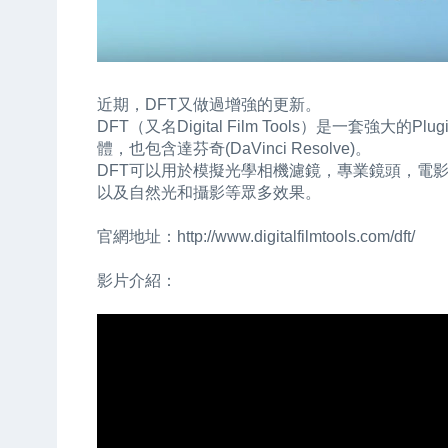
近期，DFT又做過增強的更新。
DFT（又名Digital Film Tools）是一套強
體，也包含達芬奇(DaVinci Resolve)。
DFT可以用於模擬光學相機濾鏡，專業鏡頭，電
以及自然光和攝影等眾多效果。
官網地址：http://www.digitalfilmtools.com/dft/
影片介紹：