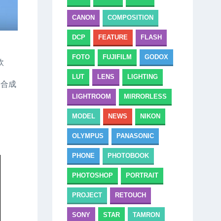
CANON
COMPOSITION
DCP
FEATURE
FLASH
FOTO
FUJIFILM
GODOX
軟
LUT
LENS
LIGHTING
，合成
LIGHTROOM
MIRRORLESS
MODEL
NEWS
NIKON
OLYMPUS
PANASONIC
PHONE
PHOTOBOOK
PHOTOSHOP
PORTRAIT
PROJECT
RETOUCH
SONY
STAR
TAMRON