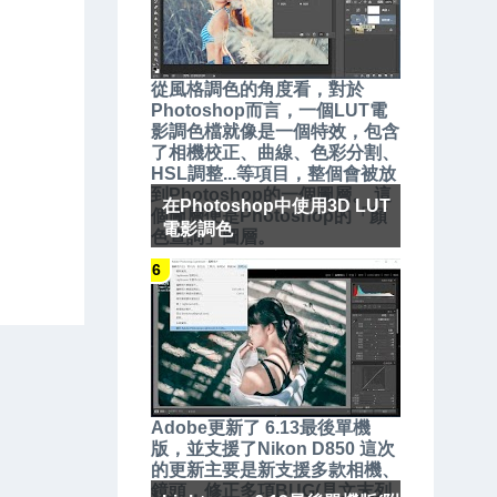
從風格調色的角度看，對於
Photoshop而言，一個LUT電
影調色檔就像是一個特效，包含
了相機校正、曲線、色彩分割、
HSL調整...等項目，整個會被放
到Photoshop的一個圖層。 這
在Photoshop中使用3D LUT
個圖層便是Photoshop的「顏
電影調色
色查詢」圖層。
Adobe更新了 6.13最後單機
版，並支援了Nikon D850 這次
的更新主要是新支援多款相機、
鏡頭，修正多項BUG(見文末列