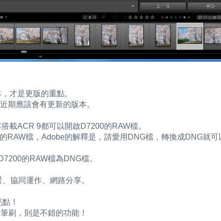
的版本，才是更版的重點。
e近期應該會有更新的版本。
 CC搭載ACR 9都可以開啟D7200的RAW檔。
啟D7200的RAW檔，Adobe的解釋是，請愛用DNG檔，轉換成DNG就
轉換D7200的RAW檔為DNG檔。
、全景、協同運作、網路分享。
亮點！
用筆刷，則是不錯的功能！