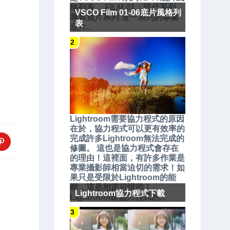
格列表。 FILM 01：現代系列、
VSCO Film 01-06底片風格列
專業負片系列 這一系列的專業
表
底片...
Lightroom需要協力程式的原因
在於，協力程式可以更有效率的
完成許多Lightroom無法完成的
修圖。 這也是協力程式會存在
的理由！這裡面，有許多作業是
專業攝影師相當迫切的需求！如
果只是受限於Lightroom的能
耐，這是相當可惜的！
Lightroom協力程式下載
Lightroom跟協力程式的...