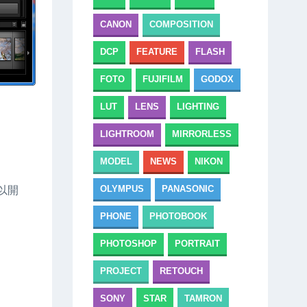
CANON
COMPOSITION
DCP
FEATURE
FLASH
FOTO
FUJIFILM
GODOX
LUT
LENS
LIGHTING
LIGHTROOM
MIRRORLESS
MODEL
NEWS
NIKON
OLYMPUS
PANASONIC
可以開
PHONE
PHOTOBOOK
PHOTOSHOP
PORTRAIT
PROJECT
RETOUCH
SONY
STAR
TAMRON