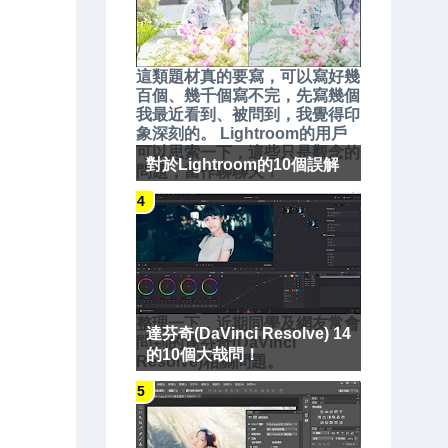
這類題材真的要寫，可以寫好幾
百個、幾千個寫不完，先寫幾個
我最近看到、被問到，我覺得印
象深刻的。 Lightroom的用戶
可以思索一下，這些只是觀念的
對於Lightroom的10個誤解
問題，當作聊聊天！
整理一下，近期同學及網友常會
達芬奇(DaVinci Resolve) 14
問到的達芬奇(DaVinci
的10個大哉問！
Resolve)相關問題。