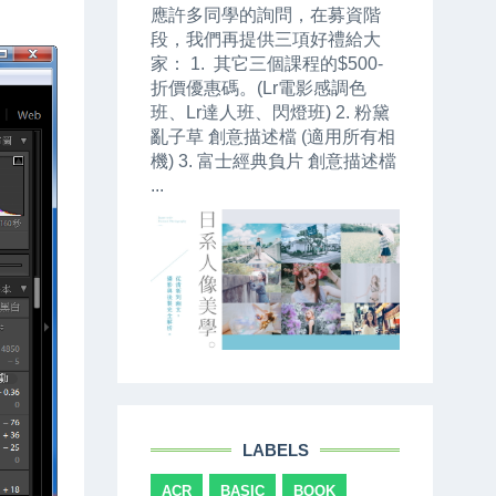
應許多同學的詢問，在募資階
段，我們再提供三項好禮給大
家： 1. 其它三個課程的$500-
折價優惠碼。(Lr電影感調色
班、Lr達人班、閃燈班) 2. 粉黛
亂子草 創意描述檔 (適用所有相
機) 3. 富士經典負片 創意描述檔
...
LABELS
ACR
BASIC
BOOK